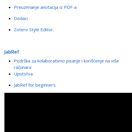
Preuzimanje anotacija iz PDF-a
Dodaci
Zotero Style Editor
.
JabRef
Podrška za kolaborativno pisanje i korišćenje na više
računara
Uputstva
JabRef for beginners