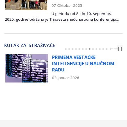
07 Oktobar 2025
U periodu od 8. do 10. septembra
2025. godine održana je Trinaesta međunarodna konferencija...
KUTAK ZA ISTRAŽIVAČE
PREV
NEXT
❚❚
PRIMENA VEŠTAČKE
INTELIGENCIJE U NAUČNOM
RADU
03 Januar 2026