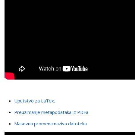
Uputstvo za LaTex
.
Preuzimanje metapodataka iz PDFa
Masovna promena naziva datoteka