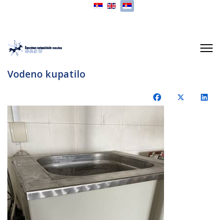
Izaberite vaš jezik
Vodeno kupatilo