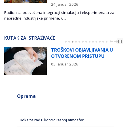
24 Januar 2026
Radionica posvećena integraciji simulacija i eksperimenata za
napredne industrijske primene, u...
KUTAK ZA ISTRAŽIVAČE
PREV
NEXT
❚❚
TROŠKOVI OBJAVLJIVANJA U
OTVORENOM PRISTUPU
03 Januar 2026
Oprema
Boks za rad u kontrolisanoj atmosferi