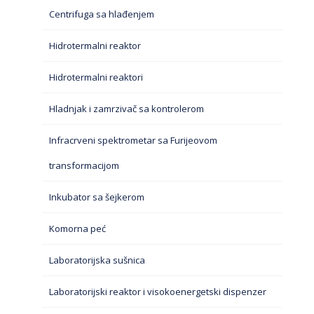
Centrifuga sa hlađenjem
Hidrotermalni reaktor
Hidrotermalni reaktori
Hladnjak i zamrzivač sa kontrolerom
Infracrveni spektrometar sa Furijeovom
transformacijom
Inkubator sa šejkerom
Komorna peć
Laboratorijska sušnica
Laboratorijski reaktor i visokoenergetski dispenzer