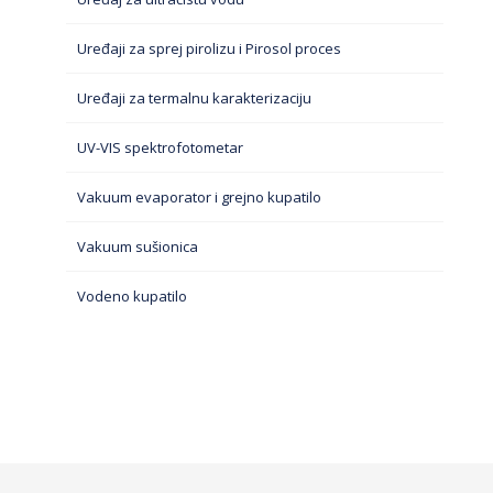
Uređaji za sprej pirolizu i Pirosol proces
Uređaji za termalnu karakterizaciju
UV-VIS spektrofotometar
Vakuum evaporator i grejno kupatilo
Vakuum sušionica
Vodeno kupatilo