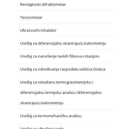
Rendgenski difraktometar
Tenziometar
Ultrazvučni inhalator
Uređaj za diferencijalnu skanirajuću kalorimetriju
Uređaj za nanošenje tankih filmova rotacijom
Uređaj za određivanje raspodele veličina čestica
Uređaj za simultanu termogravimetrijsku i
diferencijalnu termijsku analizu /diferencijalnu
skanirajuću kalorimetriju
Uređaj za termomehaničku analizu
Uređaj za ultračistu vodu