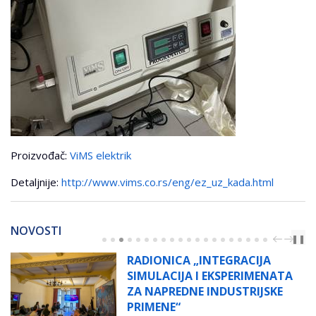
Proizvođač:
ViMS elektrik
Detaljnije:
http://www.vims.co.rs/eng/ez_uz_kada.html
NOVOSTI
PREV
NEXT
❚❚
RADIONICA „INTEGRACIJA
SIMULACIJA I EKSPERIMENATA
ZA NAPREDNE INDUSTRIJSKE
PRIMENE“