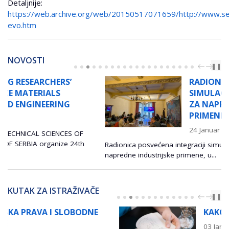
Detaljnije:
https://web.archive.org/web/20150517071659/http://www.
evo.htm
NOVOSTI
PREV
NEXT
❚❚
RADIONICA „INTEGRACIJA
SIMULACIJA I EKSPERIMENATA
ZA NAPREDNE INDUSTRIJSKE
PRIMENE“
24 Januar 2026
Radionica posvećena integraciji simulacija i eksperimenata za
napredne industrijske primene, u...
KUTAK ZA ISTRAŽIVAČE
PREV
NEXT
❚❚
KAKO IZABRATI ČASOPIS: VODIČ
03 Januar 2026