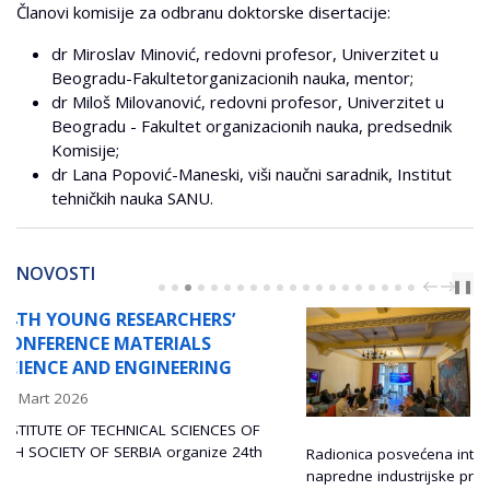
Članovi komisije za odbranu doktorske disertacije:
dr Miroslav Minović, redovni profesor, Univerzitet u
Beogradu-Fakultetorganizacionih nauka, mentor;
dr Miloš Milovanović, redovni profesor, Univerzitet u
Beogradu - Fakultet organizacionih nauka, predsednik
Komisije;
dr Lana Popović-Maneski, viši naučni saradnik, Institut
tehničkih nauka SANU.
NOVOSTI
PREV
NEXT
❚❚
RADIONICA „INTEGRACIJA
SIMULACIJA I EKSPERIMENAT
ZA NAPREDNE INDUSTRIJSKE
PRIMENE“
24 Januar 2026
F
th
Radionica posvećena integraciji simulacija i eksperimenata za
napredne industrijske primene, u...