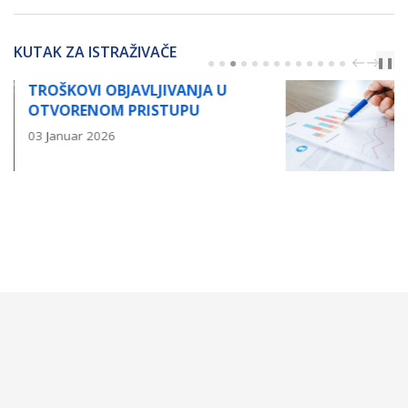
KUTAK ZA ISTRAŽIVAČE
PREV
NEXT
❚❚
OBJAVLJIVANJE NAUČNOG R
03 Januar 2026