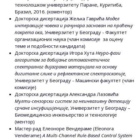
технолошком универзитету Паране, Куритиба,
Бразил, 2016. (коментор)
Докторска дисертација Жељка Гаврића
Модел
интеракције човека и рачунара заснован на праћењу
покрета ока
, Универзитет у Београду - Факултет
организационих наука (члан комисије за оцену
теме и подобности кандидата)
Докторска дисертација Игора Хута
Неуро-фази
алгоритам за добијање оптомагнетичног
спектралног дијаграма материјала на основу
дигиталне слике и рефлектансне спектроскопије,
Универзитет у Београду - Машински факултет (члан
комисије)
Докторска дисертација Александра Лазовића
Мулти-сензорски систем за неинвазивну детекцију
срчане инсуфицијенције
, Универзитет у Београду –
Биомедицинско инжењерство и технологије
(ментор)
Мастер рад Елеоноре Вендераме (Eleonora
Venderame)
A Multi-Channel Rule-Based Control System