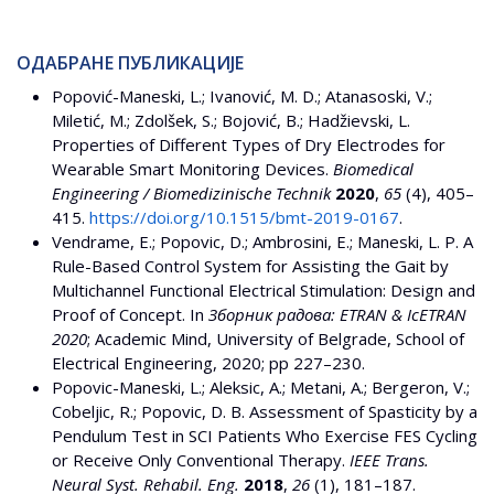
ОДАБРАНЕ ПУБЛИКАЦИЈЕ
Popović-Maneski, L.; Ivanović, M. D.; Atanasoski, V.;
Miletić, M.; Zdolšek, S.; Bojović, B.; Hadžievski, L.
Properties of Different Types of Dry Electrodes for
Wearable Smart Monitoring Devices.
Biomedical
Engineering / Biomedizinische Technik
2020
,
65
(4), 405–
415.
https://doi.org/10.1515/bmt-2019-0167
.
Vendrame, E.; Popovic, D.; Ambrosini, E.; Maneski, L. P. A
Rule-Based Control System for Assisting the Gait by
Multichannel Functional Electrical Stimulation: Design and
Proof of Concept. In
Зборник радова: ETRAN & IcETRAN
2020
; Academic Mind, University of Belgrade, School of
Electrical Engineering, 2020; pp 227–230.
Popovic-Maneski, L.; Aleksic, A.; Metani, A.; Bergeron, V.;
Cobeljic, R.; Popovic, D. B. Assessment of Spasticity by a
Pendulum Test in SCI Patients Who Exercise FES Cycling
or Receive Only Conventional Therapy.
IEEE Trans.
Neural Syst. Rehabil. Eng.
2018
,
26
(1), 181–187.