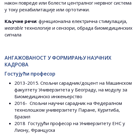
након повреде или болести централног нервног система
у току рехабилитације или ортотички.
Кључне речи
: функционална електрична стимулација,
wearable
технологије и сензори, обрада биомедицинских
сигнала
АНГАЖОВАНОСТ У ФОРМИРАЊУ НАУЧНИХ
КАДРОВА
Гостујући професор
2013-2015. Спољни сарадник/доцент на Машинском
факултету Универзитета у Београду, на модулу за
Биомедицинско инжењерство
2016- Спољни научни сарадник на Федералном
технолошком универзитету Паране, Куритиба,
Бразил
2018 Гостујући професор на Универзитету ЕНС у
Лиону, Француска