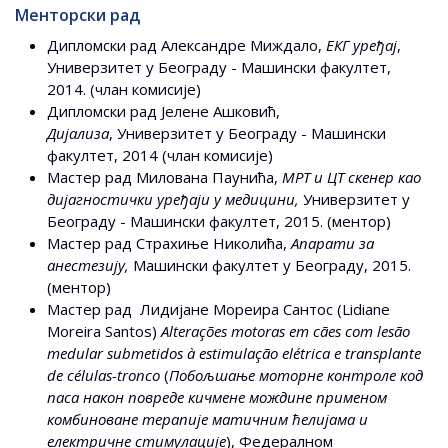
Менторски рад
Дипломски рад Александре Миждало,
ЕКГ уређај
,
Универзитет у Београду - Машински факултет,
2014. (члан комисије)
Дипломски рад Јелене Ашковић,
Дијализа
, Универзитет у Београду - Машински
факултет, 2014 (члан комисије)
Мастер рад Милована Паунића,
МРТ и ЦТ скенер као
дијагностички уређаји у медицини,
Универзитет у
Београду - Машински факултет, 2015. (ментор)
Мастер рад Страхиње Николића,
Апарати за
анестезију,
Машински факултет у Београду, 2015.
(ментор)
Мастер рад Лидијане Мореира Сантос (Lidiane
Moreira Santos)
Alterações motoras em cães com lesão
medular submetidos à estimulação elétrica e transplante
de células-tronco
(
Побољшање моторне контроле код
паса након повреде кичмене мождине применом
комбиноване терапије матичним ћелијама и
електричне стимулације
), Федералном