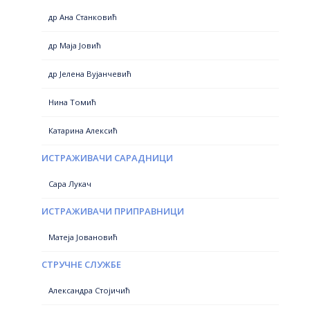
др Ана Станковић
др Маја Јовић
др Јелена Вујанчевић
Нина Томић
Катарина Алексић
ИСТРАЖИВАЧИ САРАДНИЦИ
Сара Лукач
ИСТРАЖИВАЧИ ПРИПРАВНИЦИ
Матеја Јовановић
СТРУЧНЕ СЛУЖБЕ
Александра Стојичић