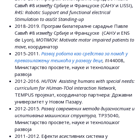
Савић #8 између Србије и Француске (САНУ и LISSI),
R4S: Robotic Support and functional electrical
Stimulation to assiSt Standing-up
2018-2019. Програм билатералне сарадње Павле
Савић #8 између Србије и Француске (САНУ и ENS
de Lyon),
MOTIMOV: Motivate motor impaired patients to
move
, координатор
2015-2011.
Развој робота као средства за помоћ у
превазилажењу тешкоћа у развоју деце
, I
II44008,
Министарство просвете, науке и технолошког
развоја
2012-2016.
HUTON Assisting humans with special needs:
curriculum for HUman-TOol interaction Network
,
TEMPUS пројекат, координатор партнера: Државни
универзитет у Новом Пазару.
2012-2015.
Развој савремених метода дијагностике и
испитивања машинских структура,
TР35040,
Министарство просвете, науке и технолошког
развоја
2011-2012. Ефекти асистивних система у