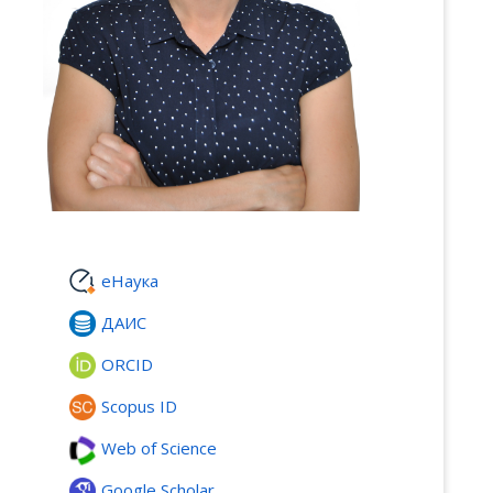
еНаука
ДАИС
ORCID
Scopus ID
Web of Science
Google Scholar