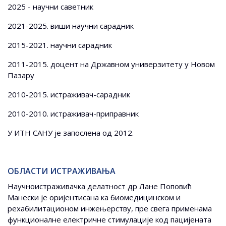
2025 - научни саветник
2021-2025. виши научни сарадник
2015-2021. научни сарадник
2011-2015. доцент на Државном универзитету у Новом
Пазару
2010-2015. истраживач-сарадник
2010-2010. истраживач-приправник
У ИТН САНУ је запослена од 2012.
ОБЛАСТИ ИСТРАЖИВАЊА
Научноистраживачка делатност др Лане Поповић
Манески је оријентисана ка биомедицинском и
рехабилитационом инжењерству, пре свега применама
функционалне електричне стимулације код пацијената