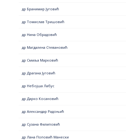
др Бранимир Југовић
др Томислав Тришовић
др Нина Обрадовић
др Магдалена Стевановић
др Смиља Марковић
др Драгана Југовић
др Небојша Лабус
др Дарко Косановић
др Александар Радоњић
др Сузана Филиповић
др Лана Поповић Манески