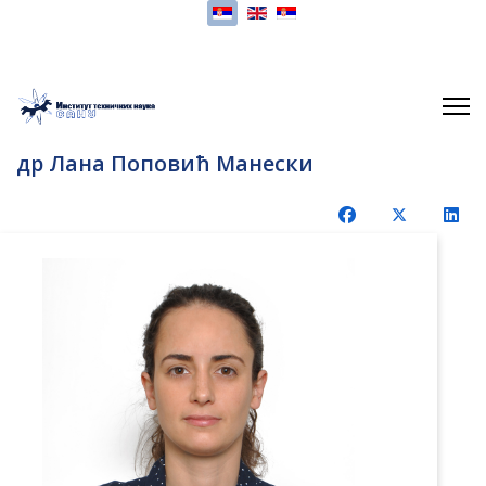
Изаберите ваш језик
др Лана Поповић Манески