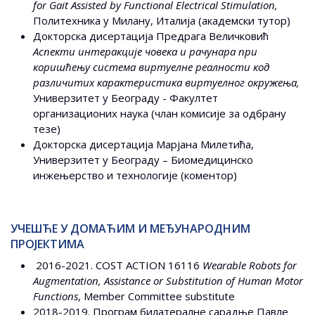
for Gait Assisted by Functional Electrical Stimulation,
Политехника у Милану, Италија (академски тутор)
Докторска дисертација Предрага Величковић
Аспекти интеракције човека и рачунара при
коришћењу система виртуелне реалности код
различитих карактеристика виртуелног окружења,
Универзитет у Београду - Факултет
организационих наука (члан комисије за одбрану
тезе)
Докторска дисертација Марјана Милетића,
Универзитет у Београду – Биомедицинско
инжењерство и технологије (коментор)
УЧЕШЋЕ У ДОМАЋИМ И МЕЂУНАРОДНИМ
ПРОЈЕКТИМА
2016-2021. COST ACTION 16116
Wearable Robots for
Augmentation, Assistance or Substitution of Human Motor
Functions
, Member Committee substitute
2018-2019. Програм билатералне сарадње Павле