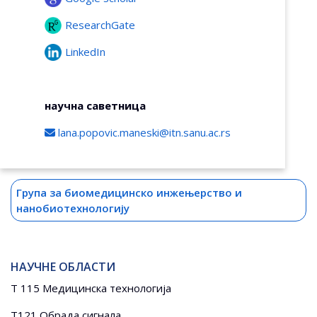
ResearchGate
LinkedIn
научна саветница
lana.popovic.maneski@itn.sanu.ac.rs
Група за биомедицинско инжењерство и
нанобиотехнологију
НАУЧНЕ ОБЛАСТИ
Т 115 Медицинска технологија
Т121 Обрада сигнала