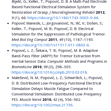
Bijelić, G.; Keller, T.; Popović, D. B. A Multi-Pad Electrode
Based Functional Electrical Stimulation System for
Restoration of Grasp.
J NeuroEngineering Rehabil
2012
,
9
(1), 66.
https://doi.org/10.1186/1743-0003-9-66
.
Popović Maneski, L.; Jorgovanović, N.; Ilić, V.; Došen, S.;
Keller, T.; Popović, M. B.; Popović, D. B. Electrical
Stimulation for the Suppression of Pathological Tremor.
Med Biol Eng Comput
2011
,
49
(10), 1187–1193.
https://doi.org/10.1007/s11517-011-0803-6
.
Popović, L. Z.; Šekara, T. B.; Popović, M. B. Adaptive
Band-Pass Filter (ABPF) for Tremor Extraction from
Inertial Sensor Data.
Computer Methods and Programs in
Biomedicine
2010
,
99
(3), 298–305.
https://doi.org/10.1016/j.cmpb.2010.03.018
.
Malešević, N. M.; Popović, L. Z.; Schwirtlich, L.; Popović,
D. B. Distributed Low-Frequency Functional Electrical
Stimulation Delays Muscle Fatigue Compared to
Conventional Stimulation: Distributed Low-Frequency
FES.
Muscle Nerve
2010
,
42
(4), 556–562.
https://doi.org/10.1002/mus.21736
.