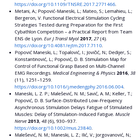
https://doi.org/10.1109/TNSRE.2017.2771466
.
Metani, A.; Popović-Maneski, L.; Mateo, S.; Lemahieu, L.;
Bergeron, V. Functional Electrical Stimulation Cycling
Strategies Tested during Preparation for the First
Cybathlon Competition – a Practical Report from Team
ENS de Lyon.
Eur J Transl Myol
2017
,
27
(4).
https://doi.org/10.4081/ejtm.2017.7110
.
Popović Maneski, L.; Topalović, I.; Jovičić, N.; Dedijer, S.;
Konstantinović, L.; Popović, D. B. Stimulation Map for
Control of Functional Grasp Based on Multi-Channel
EMG Recordings.
Medical Engineering & Physics
2016
,
38
(11), 1251–1259.
https://doi.org/10.1016/j.medengphy.2016.06.004
.
Maneski, L. Z. P.; Malešević, N. M.; Savić, A. M.; Keller, T.;
Popović, D. B. Surface-Distributed Low-Frequency
Asynchronous Stimulation Delays Fatigue of Stimulated
Muscles: Delay of Stimulation-Induced Fatigue.
Muscle
Nerve
2013
,
48
(6), 930–937.
https://doi.org/10.1002/mus.23840
.
Malešević, N. M.; Maneski, L. Z.; Ilić, V.; Jorgovanović, N.;