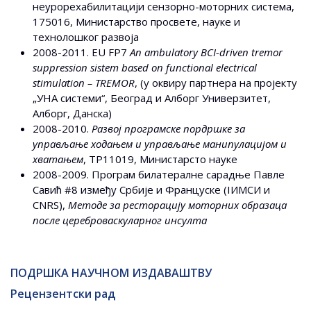
неурорехабилитацији cензорно-моторних система,
175016, Министарство просвете, науке и
технолошког развоја
2008-2011. EU FP7
An ambulatory BCI-driven tremor
suppression sistem based on functional electrical
stimulation – TREMOR
, (у оквиру партнера на пројекту
„УНА системи“, Београд и Алборг Универзитет,
Алборг, Данска)
2008-2010.
Развој програмске пордршке за
управљање ходањем и управљање манипулацијом и
хватањем
, ТР11019, Министарсто науке
2008-2009. Програм билатералне сарадње Павле
Савић #8 између Србије и Француске (IИМСИ и
CNRS),
Методе за ресторацију моторних образаца
после цереброваскуларног инсулта
ПОДРШКА НАУЧНОМ ИЗДАВАШТВУ
Рецензентски рад