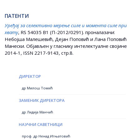
ПАТЕНТИ
Уређај за селективно мерење силе и момента силе при
хвату
, RS 54035 B1 (П-2012/0291). проналазачи:
Небојша Малешевић, Дејан Поповић и Лана Поповић
Манески. Објављен у гласнику интелектуалне својине
2014-1, ISSN 2217-9143, стр.8.
ДИРЕКТОР
др Милош Томић
ЗАМЕНИК ДИРЕКТОРА
др Лидија Манчић
НАУЧНИ САВЕТНИЦИ
проф. др Ненад Игњатовић