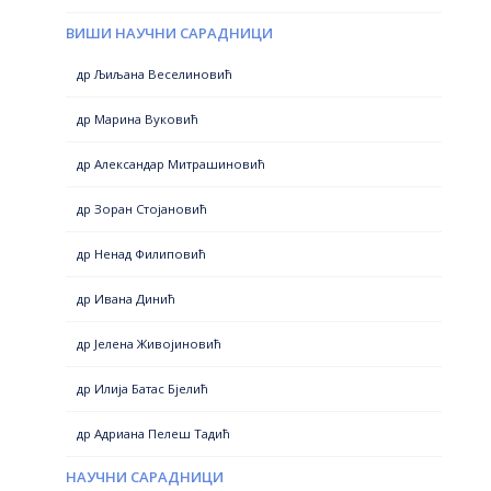
ВИШИ НАУЧНИ САРАДНИЦИ
др Љиљана Веселиновић
др Марина Вуковић
др Александар Митрашиновић
др Зоран Стојановић
др Ненад Филиповић
др Ивана Динић
др Јелена Живојиновић
др Илија Батас Бјелић
др Адриана Пелеш Тадић
НАУЧНИ САРАДНИЦИ