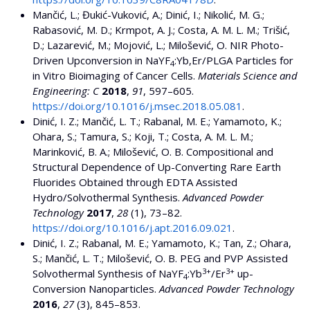
Mančić, L.; Đukić-Vuković, A.; Dinić, I.; Nikolić, M. G.;
Rabasović, M. D.; Krmpot, A. J.; Costa, A. M. L. M.; Trišić,
D.; Lazarević, M.; Mojović, L.; Milošević, O. NIR Photo-
Driven Upconversion in NaYF
:Yb,Er/PLGA Particles for
4
in Vitro Bioimaging of Cancer Cells.
Materials Science and
Engineering: C
2018
,
91
, 597–605.
https://doi.org/10.1016/j.msec.2018.05.081
.
Dinić, I. Z.; Mančić, L. T.; Rabanal, M. E.; Yamamoto, K.;
Ohara, S.; Tamura, S.; Koji, T.; Costa, A. M. L. M.;
Marinković, B. A.; Milošević, O. B. Compositional and
Structural Dependence of Up-Converting Rare Earth
Fluorides Obtained through EDTA Assisted
Hydro/Solvothermal Synthesis.
Advanced Powder
Technology
2017
,
28
(1), 73–82.
https://doi.org/10.1016/j.apt.2016.09.021
.
Dinić, I. Z.; Rabanal, M. E.; Yamamoto, K.; Tan, Z.; Ohara,
S.; Mančić, L. T.; Milošević, O. B. PEG and PVP Assisted
3+
3+
Solvothermal Synthesis of NaYF
:Yb
/Er
up-
4
Conversion Nanoparticles.
Advanced Powder Technology
2016
,
27
(3), 845–853.