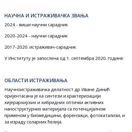
НАУЧНА И ИСТРАЖИВАЧКА ЗВАЊА
2024 - виши научни сарадник
2020-2024 - научни сарадник
2017-2020. истраживач-сарадник
У Институту је запослена од 1. септембра 2020. године
ОБЛАСТИ ИСТРАЖИВАЊА
Научноистраживачка делатност др Иване Динић
оријентасана је ка синтези и крактеризацији
хијерархијских и хибридних оптички активних
наноструктурних материјала са потенцијалном
применом у биомедицини, форензици, фотокатализи, и
за израду соларних ћелија.