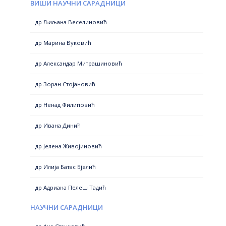
ВИШИ НАУЧНИ САРАДНИЦИ
др Љиљана Веселиновић
др Марина Вуковић
др Александар Митрашиновић
др Зоран Стојановић
др Ненад Филиповић
др Ивана Динић
др Јелена Живојиновић
др Илија Батас Бјелић
др Адриана Пелеш Тадић
НАУЧНИ САРАДНИЦИ