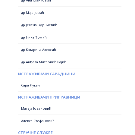
др Ана Станковић
др Маја Јовић
др Јелена Вујанчевић
др Нина Томић
др Катарина Алексић
др Анђела Митровић Рајић
ИСТРАЖИВАЧИ САРАДНИЦИ
Сара Лукач
ИСТРАЖИВАЧИ ПРИПРАВНИЦИ
Матеја Јовановић
Алекса Стефановић
СТРУЧНЕ СЛУЖБЕ