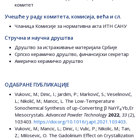
комитет
Учешће у раду комитета, комисија, већа и сл.
Чланица Комисије за нормативна акта ИТН САНУ
Стручна и научна друштва
Друштво за истраживање материјала Србије
Српско керамичко друштво, финансијски секретар
Америчко керамичко друштво
ОДАБРАНЕ ПУБЛИКАЦИЈЕ
Vukovic, M.; Dinic, I.; Jardim, P.; Marković, S.; Veselinović,
L.; Nikolić, M.; Mancic, L. The Low-Temperature
Sonochemical Synthesis of up-Converting β NaYF
:Yb,Er
4
Mesocrystals.
Advanced Powder Technology
2022
,
33
(2),
103403.
https://doi.org/10.1016/j.apt.2021.103403
.
Vukovic, M.; Mancic, L.; Dinic, I.; Vulic, P.; Nikolic, M.; Tan,
Z.; Milosevic, O. The Gadolinium Effect on Crystallization