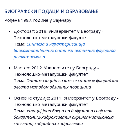
БИОГРАФСКИ ПОДАЦИ И ОБРАЗОВАЊЕ
Рођена 1987. године у Зајечару
Докторат: 2019. Универзитет у Београду -
Технолошко-металуршки факултет
Тема:
Синтеза и карактеризација
биокомпатибилних оптички активних флуорида
ретких земаља
Мастер: 2012. Универзитет у Београду -
Технолошко-металуршки факултет
Тема:
Оптимизација ензимске синтезе флоридзил-
олеата методом одзивних површина
Основне студије: 2011. Универзитет у Београду -
Технолошко-металуршки факултет
Тема:
Утицај јона бакра на дифузиона својства
бакар/поли(2-хидроксиетил акрилат/итаконска
киселина) хибридних хидрогелова