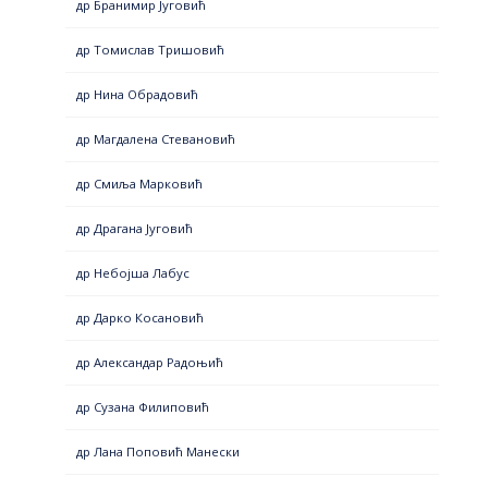
др Бранимир Југовић
др Томислав Тришовић
др Нина Обрадовић
др Магдалена Стевановић
др Смиља Марковић
др Драгана Југовић
др Небојша Лабус
др Дарко Косановић
др Александар Радоњић
др Сузана Филиповић
др Лана Поповић Манески