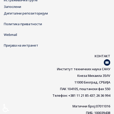
Истраживачке групе
Запослени
Дигитални репозиторијум
Политика приватности
Webmail
Пријава на интранет
КОНТАКТ
Институт техничких наука САНУ
Кнеза Михаила 35/IV
11000 Београд, СРБИЈА
ПАК 104105, поштански фах 550
Телефон: +381 11 21 85 437; 26 36 994
♿
Матични број:07011016
ПИБ: 100039438