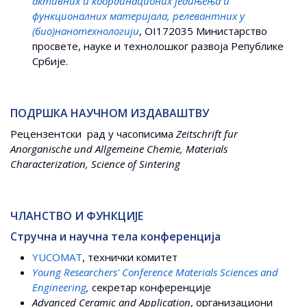
активних и координационих једињења и
функционалних материјала, релевантних у
(био)нанотехнологији
, OI172035 Министарство
просвете, науке и технолошког развоја Републике
Србије.
ПОДРШКА НАУЧНОМ ИЗДАВАШТВУ
Рецензентски рад у часописима
Zeitschrift fur
Anorganische und Allgemeine Chemie, Materials
Characterization, Science of Sintering
ЧЛАНСТВО И ФУНКЦИЈЕ
Стручна и научна тела конференција
YUCOMAT
, технички комитет
Young Researchers' Conference Materials Sciences and
Engineering
,
секретар конференције
Advanced Ceramic and Application
, организациони