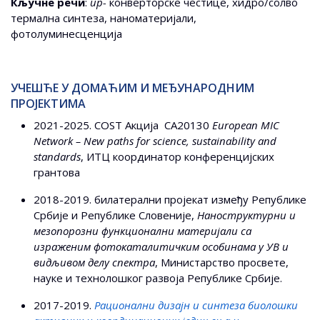
Кључне речи
:
up-
конверторске честице, хидро/солво
термална синтеза, наноматеријали,
фотолуминесценција
УЧЕШЋЕ У ДОМАЋИМ И МЕЂУНАРОДНИМ
ПРОЈЕКТИМА
2021-2025. COST Aкција CA20130
European MIC
Network – New paths for science, sustainability and
standards
, ИТЦ коoрдинатор конференцијских
грантова
2018-2019. билатерални пројекат између Републике
Србије и Републике Словеније,
Наноструктурни и
мезопорозни функционални материјали са
израженим фотокаталитичким особинама у УВ и
видљивом делу спектра
, Министарство просвете,
науке и технолошког развоја Републике Србије.
2017-2019.
Рационални дизајн и синтеза биолошки