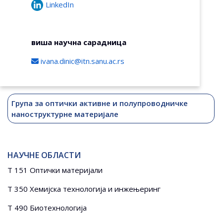
LinkedIn
виша научна сарадница
ivana.dinic@itn.sanu.ac.rs
Група за оптички активне и полупроводничке
наноструктурне материјале
НАУЧНЕ ОБЛАСТИ
T 151 Оптички материјали
T 350 Хемијска технологија и инжењеринг
T 490 Биотехнологија