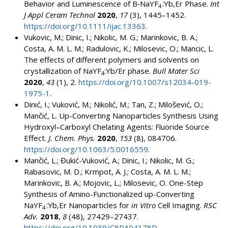
Behavior and Luminescence of Β‐NaYF
:Yb,Er Phase.
Int
4
J Appl Ceram Technol
2020
,
17
(3), 1445–1452.
https://doi.org/10.1111/ijac.13363
.
Vukovic, M.; Dinic, I.; Nikolic, M. G.; Marinkovic, B. A.;
Costa, A. M. L. M.; Radulovic, K.; Milosevic, O.; Mancic, L.
Тhe effects of different polymers and solvents on
crystallization of NaYF
:Yb/Er phase.
Bull Mater Sci
4
2020
,
43
(1), 2.
https://doi.org/10.1007/s12034-019-
1975-1
.
Dinić, I.; Vuković, M.; Nikolić, M.; Tan, Z.; Milošević, O.;
Mančić, L. Up-Converting Nanoparticles Synthesis Using
Hydroxyl–Carboxyl Chelating Agents: Fluoride Source
Effect.
J. Chem. Phys.
2020
,
153
(8), 084706.
https://doi.org/10.1063/5.0016559
.
Mančić, L.; Đukić-Vuković, A.; Dinic, I.; Nikolic, M. G.;
Rabasovic, M. D.; Krmpot, A. J.; Costa, A. M. L. M.;
Marinkovic, B. A.; Mojovic, L.; Milosevic, O. One-Step
Synthesis of Amino-Functionalized up-Converting
NaYF
:Yb,Er Nanoparticles for
in Vitro
Cell Imaging.
RSC
4
Adv.
2018
,
8
(48), 27429–27437.
https://doi.org/10.1039/C8RA04178D
.