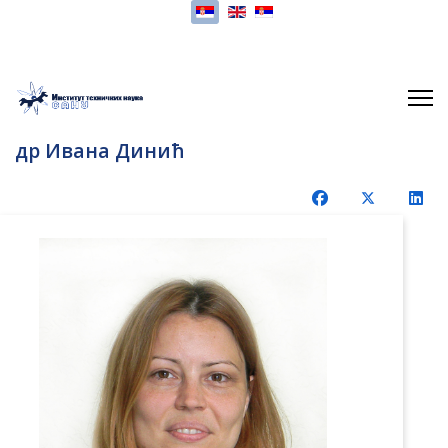
Изаберите ваш језик
др Ивана Динић