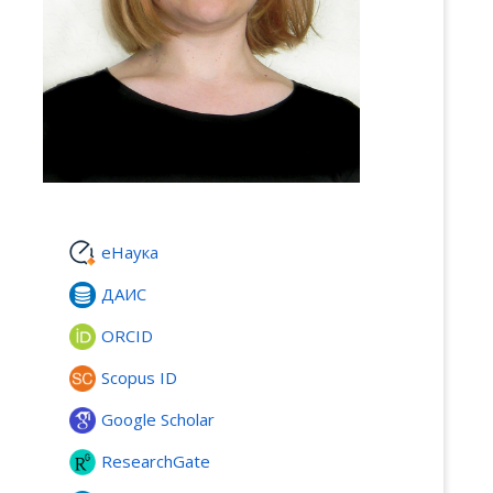
еНаука
ДАИС
ORCID
Scopus ID
Google Scholar
ResearchGate