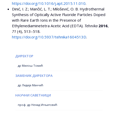
https://doi.org/10.1016/j.apt.2015.11.010
.
Dinić, I. Z.; Mančić, L. T.; Milošević, O. B. Hydrothermal
Synthesis of Optically Active Fluoride Particles Doped
with Rare Earth Ions in the Presence of
Ethylenediaminetetra Acetic Acid (EDTA).
Tehnika
2016
,
71
(4), 513–518.
https://doi.org/10.5937/tehnika1604513D
.
ДИРЕКТОР
др Милош Томић
ЗАМЕНИК ДИРЕКТОРА
др Лидија Манчић
НАУЧНИ САВЕТНИЦИ
проф. др Ненад Игњатовић