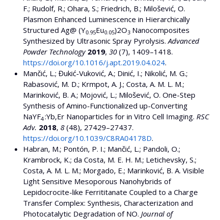
F.; Rudolf, R.; Ohara, S.; Friedrich, B.; Milošević, O.
Plasmon Enhanced Luminescence in Hierarchically
Structured Ag@ (Y
Eu
)2O
Nanocomposites
0.95
0.05
3
Synthesized by Ultrasonic Spray Pyrolysis.
Advanced
Powder Technology
2019
,
30
(7), 1409–1418.
https://doi.org/10.1016/j.apt.2019.04.024
.
Mančić, L.; Đukić-Vuković, A.; Dinić, I.; Nikolić, M. G.;
Rabasović, M. D.; Krmpot, A. J.; Costa, A. M. L. M.;
Marinković, B. A.; Mojović, L.; Milošević, O. One-Step
Synthesis of Amino-Functionalized up-Converting
NaYF
:Yb,Er Nanoparticles for in Vitro Cell Imaging.
RSC
4
Adv.
2018
,
8
(48), 27429–27437.
https://doi.org/10.1039/C8RA04178D
.
Habran, M.; Pontón, P. I.; Mančić, L.; Pandoli, O.;
Krambrock, K.; da Costa, M. E. H. M.; Letichevsky, S.;
Costa, A. M. L. M.; Morgado, E.; Marinković, B. A. Visible
Light Sensitive Mesoporous Nanohybrids of
Lepidocrocite-like Ferrititanate Coupled to a Charge
Transfer Complex: Synthesis, Characterization and
Photocatalytic Degradation of NO.
Journal of