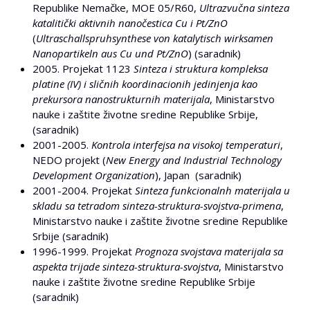
Republike Nemačke, MOE 05/R60,
Ultrazvučna sinteza
katalitički aktivnih nanočestica Cu i Pt/ZnO
(
Ultraschallspruhsynthese von katalytisch wirksamen
Nanopartikeln aus Cu und Pt/ZnO
) (saradnik)
2005. Projekat 1123
Sinteza i struktura kompleksa
platine (IV) i sličnih koordinacionih jedinjenja kao
prekursora nanostrukturnih materijala
, Ministarstvo
nauke i zaštite životne sredine Republike Srbije,
(saradnik)
2001-2005.
Kontrola interfejsa na visokoj temperaturi
,
NEDO projekt (
New Energy and Industrial Technology
Development Organization
), Japan (saradnik)
2001-2004. Projekat
Sinteza funkcionalnh materijala u
skladu sa tetradom sinteza-struktura-svojstva-primena
,
Ministarstvo nauke i zaštite životne sredine Republike
Srbije (saradnik)
1996-1999. Projekat
Prognoza svojstava materijala sa
aspekta trijade sinteza-struktura-svojstva
, Ministarstvo
nauke i zaštite životne sredine Republike Srbije
(saradnik)