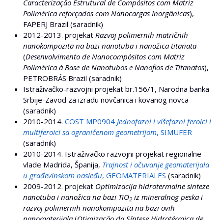
Caracterização Estrutural de Compósitos com Matriz
Polimérica reforçados com Nanocargas Inorgânicas
),
FAPERJ Brazil (saradnik)
2012-2013. projekat
Razvoj polimernih matričnih
nanokompozita na bazi nanotuba i nanožica titanata
(
Desenvolvimento de Nanocompósitos com Matriz
Polimérica à Base de Nanotubos e Nanofios de Titanatos
),
PETROBRÁS Brazil (saradnik)
Istraživačko-razvojni projekat br.156/1, Narodna banka
Srbije-Zavod za izradu novčanica i kovanog novca
(saradnik)
2010-2014.
COST MP0904
Jednofazni i višefazni feroici i
multiferoici sa ograničenom geometrijom
, SIMUFER
(saradnik)
2010-2014. Istraživačko razvojni projekat regionalne
vlade Madrida, Španija,
Trajnost i očuvanje geomaterijala
u građevinskom nasleđu
, GEOMATERIALES
(saradnik)
2009-2012. projekat
Optimizacija hidrotermalne sinteze
nanotuba i nanožica na bazi TiO
iz mineralnog peska i
2
razvoj polimernih nanokompozita na bazi ovih
nanomaterijala
(
Otimização da Síntese Hidrotérmica de