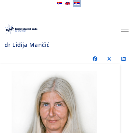
Izaberite vaš jezik
dr Lidija Mančić