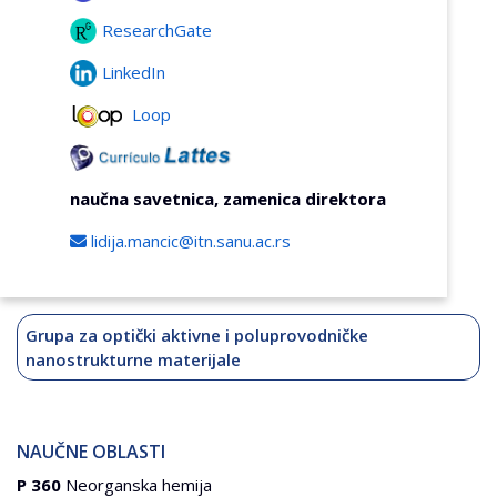
ResearchGate
LinkedIn
Loop
naučna savetnica, zamenica direktora
lidija.mancic@itn.sanu.ac.rs
Grupa za optički aktivne i poluprovodničke
nanostrukturne materijale
NAUČNE OBLASTI
P 360
Neorganska hemija