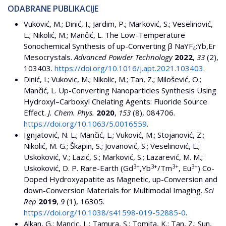
ODABRANE PUBLIKACIJE
Vuković, M.; Dinić, I.; Jardim, P.; Marković, S.; Veselinović,
L.; Nikolić, M.; Mančić, L. The Low-Temperature
Sonochemical Synthesis of up-Converting β NaYF
:Yb,Er
4
Mesocrystals.
Advanced Powder Technology
2022
,
33
(2),
103403.
https://doi.org/10.1016/j.apt.2021.103403
.
Dinić, I.; Vukovic, M.; Nikolic, M.; Tan, Z.; Milošević, O.;
Mančić, L. Up-Converting Nanoparticles Synthesis Using
Hydroxyl–Carboxyl Chelating Agents: Fluoride Source
Effect.
J. Chem. Phys.
2020
,
153
(8), 084706.
https://doi.org/10.1063/5.0016559
.
Ignjatović, N. L.; Mančić, L.; Vuković, M.; Stojanović, Z.;
Nikolić, M. G.; Škapin, S.; Jovanović, S.; Veselinović, L.;
Uskoković, V.; Lazić, S.; Marković, S.; Lazarević, M. M.;
3+
3+
3+
3+
Uskoković, D. P. Rare-Earth (Gd
,Yb
/Tm
, Eu
) Co-
Doped Hydroxyapatite as Magnetic, up-Conversion and
down-Conversion Materials for Multimodal Imaging.
Sci
Rep
2019
,
9
(1), 16305.
https://doi.org/10.1038/s41598-019-52885-0
.
Alkan, G.; Mancic, L.; Tamura, S.; Tomita, K.; Tan, Z.; Sun,