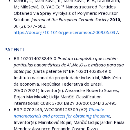
Mančić, L.; Marinković, K.; Marinković, B. A.; Dramićanin,
3+
M.; Milošević, O. YAG:Ce
Nanostructured Particles
Obtained via Spray Pyrolysis of Polymeric Precursor
Solution.
Journal of the European Ceramic Society
2010
,
30
(2), 577–582.
https://doi.org/10.1016/j.jeurceramsoc.2009.05.037
.
PATENTI
BR 102014028849-0
Produto compósito que contém
partículas nanométricas de Al
Mo
O
e método para sua
2
3
12
obtenção
(Carta patente Nº BR 102014028849-0
Instituto nacional da propriedade industrial, Ministério
da economia, República Federativa do Brasil,
20/07/2021) Inventor(s): Alexandre Roberto Soares;
Bojan Marinković; Lidija Mančić. Classification
international: C08K 3/00; B82Y 30/00; C04B 35/495.
BRPI0702445, WO2008128309 (A2)
Titanate
nanomaterials and process for obtaining the same
,
Inventor(s): Marinković Bojan; Mančić Lidija; Jardim Paula
Mendes; Assuncco Fernando Cosme Rizzo.