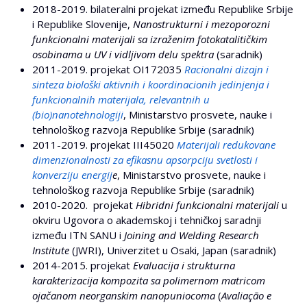
2018-2019. bilateralni projekat između Republike Srbije
i Republike Slovenije,
Nanostrukturni i mezoporozni
funkcionalni materijali sa izraženim fotokatalitičkim
osobinama u UV i vidljivom delu spektra
(saradnik)
2011-2019. projekat OI172035
Racionalni dizajn i
sinteza biološki aktivnih i koordinacionih jedinjenja i
funkcionalnih materijala, relevantnih u
(bio)nanotehnologiji
, Ministarstvo prosvete, nauke i
tehnološkog razvoja Republike Srbije (saradnik)
2011-2019. projekat III45020
Materijali redukovane
dimenzionalnosti za efikasnu apsorpciju svetlosti i
konverziju energij
e
, Ministarstvo prosvete, nauke i
tehnološkog razvoja Republike Srbije (saradnik)
2010-2020. projekat
Hibridni funkcionalni materijali
u
okviru Ugovora o akademskoj i tehničkoj saradnji
između ITN SANU i
Joining and Welding Research
Institute
(JWRI), Univerzitet u Osaki, Japan (saradnik)
2014-2015. projekat
Evaluacija i strukturna
karakterizacija kompozita sa polimernom matricom
ojačanom neorganskim nanopuniocoma
(
Avaliação e