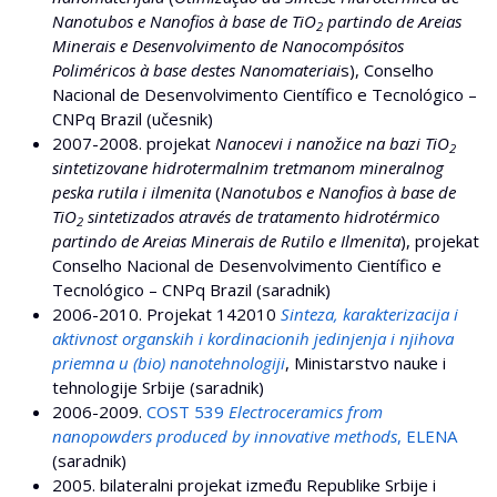
Nanotubos e Nanofios à base de TiO
partindo de Areias
2
Minerais e Desenvolvimento de Nanocompósitos
Poliméricos à base destes Nanomateriai
s), Conselho
Nacional de Desenvolvimento Científico e Tecnológico –
CNPq Brazil (učesnik)
2007-2008. projekat
Nanocevi i nanožice na bazi TiO
2
sintetizovane hidrotermalnim tretmanom mineralnog
peska rutila i ilmenita
(
Nanotubos e Nanofios à base de
TiO
sintetizados através de tratamento hidrotérmico
2
partindo de Areias Minerais de Rutilo e Ilmenita
), projekat
Conselho Nacional de Desenvolvimento Científico e
Tecnológico – CNPq Brazil (saradnik)
2006-2010. Projekat 142010
Sinteza, karakterizacija i
aktivnost organskih i kordinacionih jedinjenja i njihova
priemna u (bio) nanotehnologiji
, Ministarstvo nauke i
tehnologije Srbije (saradnik)
2006-2009.
COST 539
Electroceramics from
nanopowders produced by innovative methods
, ELENA
(saradnik)
2005. bilateralni projekat između Republike Srbije i