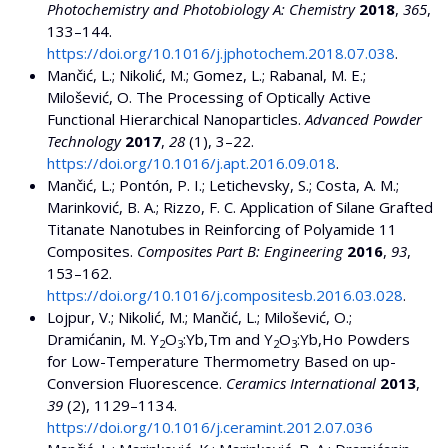
Photochemistry and Photobiology A: Chemistry
2018
,
365
,
133–144.
https://doi.org/10.1016/j.jphotochem.2018.07.038
.
Mančić, L.; Nikolić, M.; Gomez, L.; Rabanal, M. E.;
Milošević, O. The Processing of Optically Active
Functional Hierarchical Nanoparticles.
Advanced Powder
Technology
2017
,
28
(1), 3–22.
https://doi.org/10.1016/j.apt.2016.09.018
.
Mančić, L.; Pontón, P. I.; Letichevsky, S.; Costa, A. M.;
Marinković, B. A.; Rizzo, F. C. Application of Silane Grafted
Titanate Nanotubes in Reinforcing of Polyamide 11
Composites.
Composites Part B: Engineering
2016
,
93
,
153–162.
https://doi.org/10.1016/j.compositesb.2016.03.028
.
Lojpur, V.; Nikolić, M.; Mančić, L.; Milošević, O.;
Dramićanin, M. Y
O
:Yb,Tm and Y
O
:Yb,Ho Powders
2
3
2
3
for Low-Temperature Thermometry Based on up-
Conversion Fluorescence.
Ceramics International
2013
,
39
(2), 1129–1134.
https://doi.org/10.1016/j.ceramint.2012.07.036