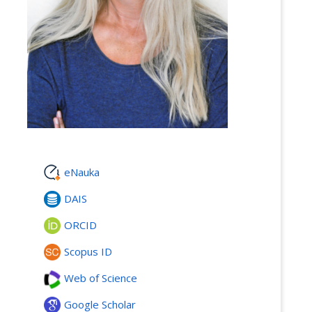
eNauka
DAIS
ORCID
Scopus ID
Web of Science
Google Scholar